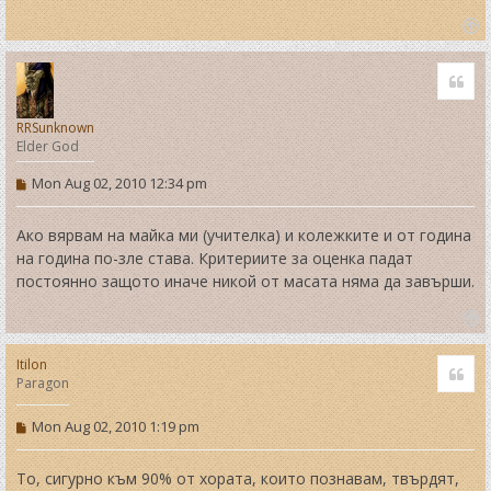
T
o
Quo
p
RRSunknown
Elder God
P
Mon Aug 02, 2010 12:34 pm
o
s
t
Ако вярвам на майка ми (учителка) и колежките и от година
на година по-зле става. Критериите за оценка падат
постоянно защото иначе никой от масата няма да завърши.
T
o
Itilon
Quo
p
Paragon
P
Mon Aug 02, 2010 1:19 pm
o
s
t
То, сигурно към 90% от хората, които познавам, твърдят,