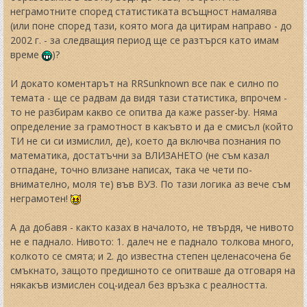
неграмотните според статистиката всъщност намалява
(или поне според тази, която мога да цитирам направо - до
2002 г. - за следващия период ще се разтърся като имам
време
)?
И докато коментарът на RRSunknown все пак е силно по
темата - ще се радвам да видя тази статистика, впрочем -
то не разбирам какво се опитва да каже passer-by. Няма
определение за грамотност в какъвто и да е смисъл (който
ТИ не си си измислил, де), което да включва познания по
математика, достатъчни за ВЛИЗАНЕТО (не съм казал
отпадане, точно влизане написах, така че чети по-
внимателно, моля те) във ВУЗ. По тази логика аз вече съм
неграмотен!
А да добавя - както казах в началото, не твърдя, че нивото
не е паднало. Нивото: 1. далеч не е паднало толкова много,
колкото се смята; и 2. до известна степен целенасочена бе
смъкнато, защото предишното се опитваше да отговаря на
някакъв измислен соц-идеал без връзка с реалността.