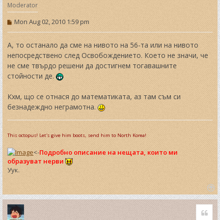
Moderator
P
Mon Aug 02, 2010 1:59 pm
o
s
t
А, то останало да сме на нивото на 56-та или на нивото
непосредствено след Освобождението. Което не значи, че
не сме твърдо решени да достигнем тогавашните
стойности де.
Кхм, що се отнася до математиката, аз там съм си
безнадеждно неграмотна.
This octopus! Let's give him boots, send him to North Korea!
<-
Подробно описание на нещата, които ми
образуват нерви
Уук.
T
o
Quo
p