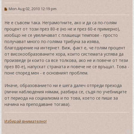
P
Mon Aug 02, 2010 12:19 pm
o
s
t
Не е съвсем така. Неграмотните, ако и да са по-голям
процент от този през 80-е (но не и през 60-е примерно),
изобщо не се увеличават с плашещи темпове - просто
получават много по-голяма трибуна за изява,
благодарение на интернет. Виж, факт е, че голям процент
от високообразованите хора, които системата успява да
произведе (и които са все толкова, ако не и повече от тези
през 80-е), напускат страната и повече не се връщат. Това -
поне според мен - е основният проблем.
Иначе, образованието ни е шега далеч отпреди прехода
(лични наблюдения нямам, разбира се, съдя по учебниците
от периода на социализма и по това, което се пише за
начина на преподаване тогава).
Избирай внимателно!