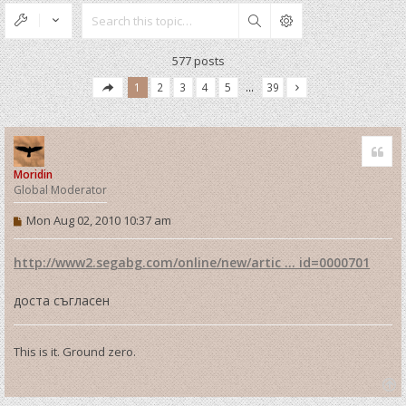
Search
577 posts
1
2
3
4
5
…
39
Quo
Moridin
Global Moderator
P
Mon Aug 02, 2010 10:37 am
o
s
t
http://www2.segabg.com/online/new/artic ... id=0000701
доста съгласен
This is it. Ground zero.
T