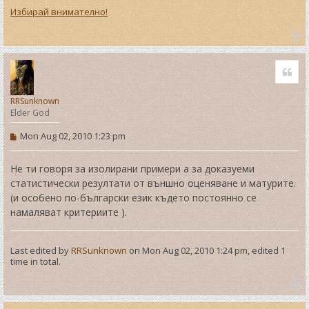
Избирай внимателно!
T
o
Quo
p
RRSunknown
Elder God
P
Mon Aug 02, 2010 1:23 pm
o
s
t
Не ти говоря за изолирани примери а за доказуеми
статистически резултати от външно оценяване и матурите.
(и особено по-български език където постоянно се
намаляват критериите ).
Last edited by
RRSunknown
on Mon Aug 02, 2010 1:24 pm, edited 1
time in total.
T