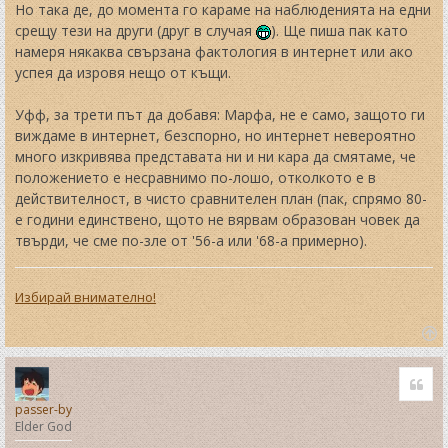
Но така де, до момента го караме на наблюденията на едни
срещу тези на други (друг в случая
). Ще пиша пак като
намеря някаква свързана фактология в интернет или ако
успея да изровя нещо от къщи.
Уфф, за трети път да добавя: Марфа, не е само, защото ги
виждаме в интернет, безспорно, но интернет невероятно
много изкривява представата ни и ни кара да смятаме, че
положението е несравнимо по-лошо, отколкото е в
действителност, в чисто сравнителен план (пак, спрямо 80-
е години единствено, щото не вярвам образован човек да
твърди, че сме по-зле от '56-а или '68-а примерно).
Избирай внимателно!
T
o
Quo
p
passer-by
Elder God