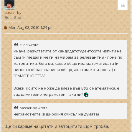
o
Quo
p
passer-by
Elder God
P
Mon Aug 02, 2010 1:24 pm
o
s
t
Itilon wrote:
Иначе, резултатите от кандидатстудентските изпити не
съм ги гледал и
не ги намирам за релевантни
- поне по
математика. Бога ми, какво общо има математиката (и
висшето образование изобщо, ако там е въпросът) с
ГРАМОТНОСТТА?
Всеки, който не може да влезе във ВУЗ с математика, е
задължително неграмотен, така ли?
passer-by wrote:
неграмотните (в широкия смисъл на думата)
Ще си караме на цитати и автоцитати щом трябва.