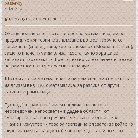
passer-by
Elder God
P
Mon Aug 02, 2010 2:01 pm
o
s
t
ОК, ще поясня още - като говорех за математика, имах
предвид, че критериите за влизане във ВУЗ нарочно се
занижават (според това, което споменаха Морви и Пенчев),
защото иначе няма да влязат достатъчно хора да се
запълнят паралелките. Което реално си е отиване в посока
неграмотност в широкия смисъл на думата.
Щото и аз съм математически неграмотен, ама не се пъна
да влизам във ВУЗ с математика, за разлика от други
такива неграмотници.
Тук под "неграмотен" имам предвид "незапознат,
неосведомен, непросветен в дадена област" - от
"Български тълковен речник", четвърто издание, изд.
"Наука и изкуство" - това за господина с тезата, за който "в
широкия смисъл на думата" явно не е достатъчно ясно.