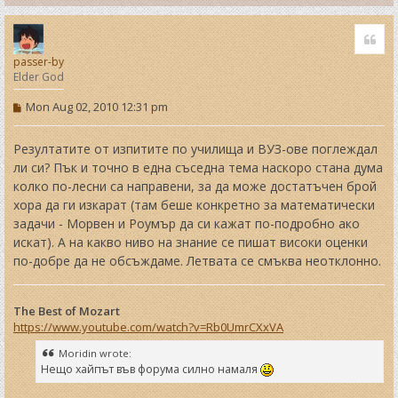
T
o
Quo
p
passer-by
Elder God
P
Mon Aug 02, 2010 12:31 pm
o
s
t
Резултатите от изпитите по училища и ВУЗ-ове поглеждал
ли си? Пък и точно в една съседна тема наскоро стана дума
колко по-лесни са направени, за да може достатъчен брой
хора да ги изкарат (там беше конкретно за математически
задачи - Морвен и Роумър да си кажат по-подробно ако
искат). А на какво ниво на знание се пишат високи оценки
по-добре да не обсъждаме. Летвата се смъква неотклонно.
The Best of Mozart
https://www.youtube.com/watch?v=Rb0UmrCXxVA
Moridin wrote:
Нещо хайпът във форума силно намаля