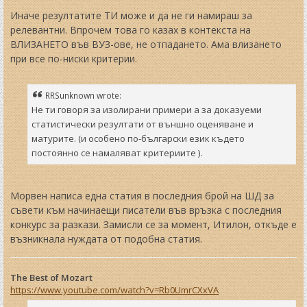
Иначе резултатите ТИ може и да не ги намираш за
релевантни. Впрочем това го казах в контекста на
ВЛИЗАНЕТО във ВУЗ-ове, не отпадането. Ама влизането
при все по-ниски критерии.
RRSunknown wrote:
Не ти говоря за изолирани примери а за доказуеми
статистически резултати от външно оценяване и
матурите. (и особено по-български език където
постоянно се намаляват критериите ).
Морвен написа една статия в последния брой на ШД за
съвети към начинаещи писатели във връзка с последния
конкурс за разкази. Замисли се за момент, Итилон, откъде е
възникнала нуждата от подобна статия.
The Best of Mozart
https://www.youtube.com/watch?v=Rb0UmrCXxVA