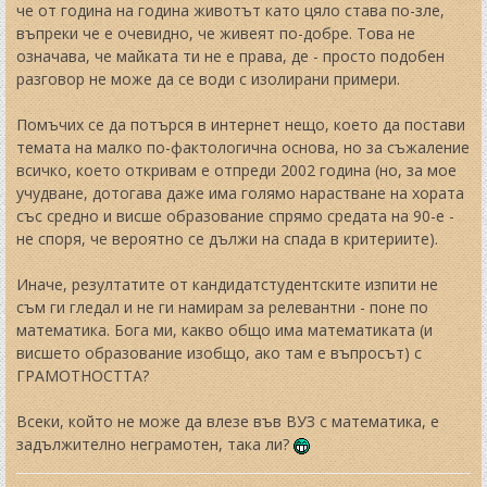
че от година на година животът като цяло става по-зле,
въпреки че е очевидно, че живеят по-добре. Това не
означава, че майката ти не е права, де - просто подобен
разговор не може да се води с изолирани примери.
Помъчих се да потърся в интернет нещо, което да постави
темата на малко по-фактологична основа, но за съжаление
всичко, което откривам е отпреди 2002 година (но, за мое
учудване, дотогава даже има голямо нарастване на хората
със средно и висше образование спрямо средата на 90-е -
не споря, че вероятно се дължи на спада в критериите).
Иначе, резултатите от кандидатстудентските изпити не
съм ги гледал и не ги намирам за релевантни - поне по
математика. Бога ми, какво общо има математиката (и
висшето образование изобщо, ако там е въпросът) с
ГРАМОТНОСТТА?
Всеки, който не може да влезе във ВУЗ с математика, е
задължително неграмотен, така ли?