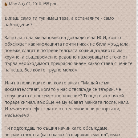
P
Mon Aug 02, 2010 1:55 pm
o
s
t
Викаш, само ти тук имаш теза, а останалите - само
наблюдения?
Защо ли това ми напомня на докладите на НСИ, които
обясняват как инфлацията почти никак не била мръднала,
понеже слагат в потребителската кошница каквото им
хрумне, а същевременно редовно пазаруващите стоки от
първа необходимост прекрасно знаем какво става с цените
на неща, без които трудно можем.
Или на политиците ни, които викат "Ма дайте ми
доказателства!", когато у нас отвсякъде се твърди, че
корупцията е повсеместно явление? То щото ако някой
подаде сигнал, въобще не му ебават майката после, нали.
И
много
има ефект даже от телевизионни репортажи,
несъмнено
.
Ти подхождаш по същия начин като обсъждаме
неграмотността (като казах "в широкия смисъл", имах