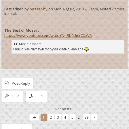
Last edited by
passer-by
on Mon Aug 02, 2010 2:38 pm, edited 2 times
in total.
The Best of Mozart
https://www.youtube.com/watch?v=Rb0UmrCXxVA
Moridin wrote:
Нещо хайпът във форума силно намаля
T
o
p
Post Reply
577 posts
1
2
3
4
5
…
39