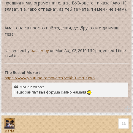
предвид и малограмотните, а за ВУЗ-овете ти каза "Ако НЕ
вляза", т.е. "ако отпадна", аз теб те чета, ти мен - не знам).
Ама това са просто наблюдения, де. Друго си е да имаш
теза.
Last edited by
passer-by
on Mon Aug 02, 2010 1:59 pm, edited 1 time
in total.
The Best of Mozart
https://www.youtube.com/watch?v=Rb0UmrCXxVA
Moridin wrote:
Нещо хайпът във форума силно намаля
T
o
Quo
p
Marfa