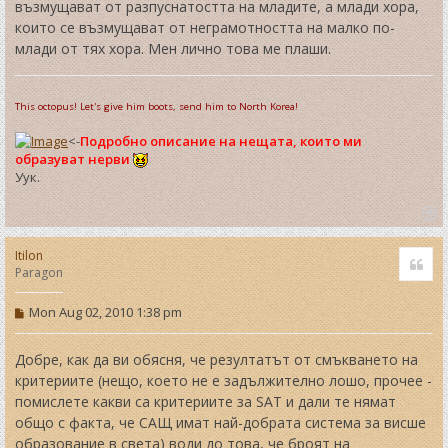
възмущават от разпуснатостта на младите, а млади хора,
които се възмущават от неграмотността на малко по-
млади от тях хора. Мен лично това ме плаши.
This octopus! Let's give him boots, send him to North Korea!
<-
Подробно описание на нещата, които ми
образуват нерви
Уук.
T
o
Itilon
Quo
p
Paragon
P
Mon Aug 02, 2010 1:38 pm
o
s
t
Добре, как да ви обясня, че резултатът от смъкването на
критериите (нещо, което не е задължително лошо, прочее -
помислете какви са критериите за SAT и дали те нямат
общо с факта, че САЩ имат най-добрата система за висше
образование в света) води до това, че броят на