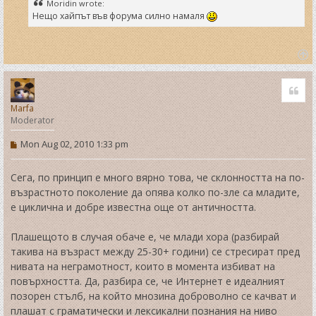
Moridin wrote:
Нещо хайпът във форума силно намаля
T
o
Quo
p
Marfa
Moderator
P
Mon Aug 02, 2010 1:33 pm
o
s
t
Сега, по принцип е много вярно това, че склонността на по-
възрастното поколение да опява колко по-зле са младите,
е циклична и добре известна още от античността.
Плашещото в случая обаче е, че млади хора (разбирай
такива на възраст между 25-30+ години) се стресират пред
нивата на неграмотност, които в момента избиват на
повърхността. Да, разбира се, че Интернет е идеалният
позорен стълб, на който мнозина доброволно се качват и
плашат с граматически и лексикални познания на ниво