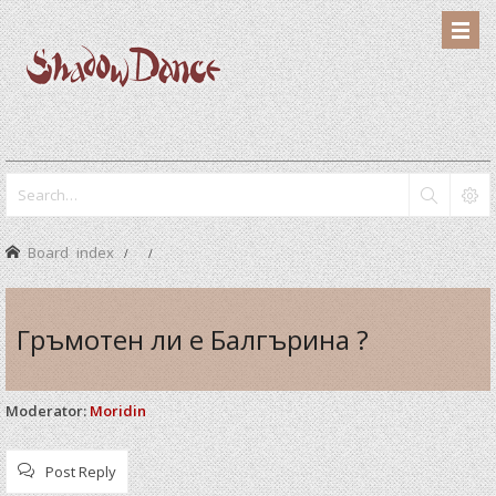
Board index
Гръмотен ли е Балгърина ?
Moderator:
Moridin
Post Reply