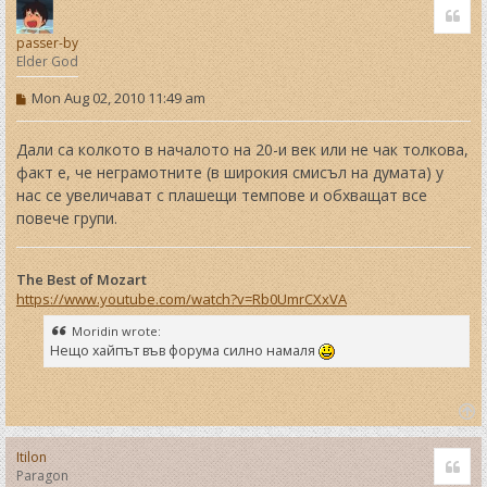
Quo
p
passer-by
Elder God
P
Mon Aug 02, 2010 11:49 am
o
s
t
Дали са колкото в началото на 20-и век или не чак толкова,
факт е, че неграмотните (в широкия смисъл на думата) у
нас се увеличават с плашещи темпове и обхващат все
повече групи.
The Best of Mozart
https://www.youtube.com/watch?v=Rb0UmrCXxVA
Moridin wrote:
Нещо хайпът във форума силно намаля
T
o
Itilon
Quo
p
Paragon