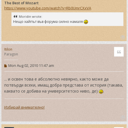
The Best of Mozart
https://www.youtube.com/watch?v=Rb0UmrCXxVA
Moridin wrote:
Нещо хайпът във форума силно намаля
T
o
Itilon
Quo
p
Paragon
P
Mon Aug 02, 2010 11:47 am
o
s
t
... и освен това е абсолютно невярно, както може да
потвърди всеки, имащ добра представа от история (такава,
каквато се добива на университетско ниво, де)
.
Избирай внимателно!
T
o