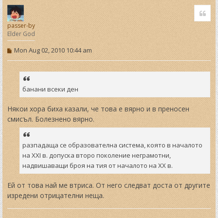
o
Quo
p
passer-by
Elder God
P
Mon Aug 02, 2010 10:44 am
o
s
t
банани всеки ден
Някои хора биха казали, че това е вярно и в преносен
смисъл. Болезнено вярно.
разпадаща се образователна система, която в началото
на ХХI в. допуска второ поколение неграмотни,
надвишаващи броя на тия от началото на ХХ в.
Ей от това най ме втриса. От него следват доста от другите
изредени отрицателни неща.