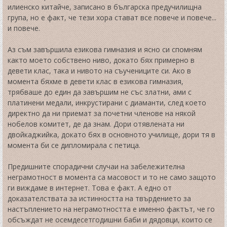
илиенско китайче, записано в българска предучилищна
група, но е факт, че тези хора стават все повече и повече...
и повече.
Аз съм завършила езикова гимназия и ясно си спомням
както моето собствено ниво, докато бях примерно в
девети клас, така и нивото на съучениците си. Ако в
момента бяхме в девети клас в езикова гимназия,
трябваше до един да завършим не със златни, ами с
платинени медали, инкрустирани с диаманти, след което
директно да ни приемат за почетни членове на някой
нобелов комитет, де да знам. Дори отявлената ни
двойкаджийка, докато бях в основното училище, дори тя в
момента би се дипломирала с петица.
Предишните спорадични случаи на забележителна
неграмотност в момента са масовост и то не само защото
ги виждаме в интернет. Това е факт. А едно от
доказателствата за истинността на твърдението за
настъплението на неграмотността е именно фактът, че го
обсъждат не осемдесетгодишни баби и дядовци, които се