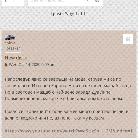
Search
1 post • Page
1
of
1
Quo
coldie
Forsaken
New disco
P
Wed Oct 14, 2020 9:09 am
o
s
t
Напоследък явно се завръща на мода, струва ми се по
специално в Източна Европа. Но и в световен мащаб също.
Но в световен мащаб е най-вече заради Дуа Липа.
Поамериканчено, макар че е британка доколкото знам.
Правя си "колекция" с поне за мен много приятни песни, и
дали е нюдиско или не, аз поне така му казвам.
https://www.youtube.com/watch?v=aStiz9p ... GM&index=1