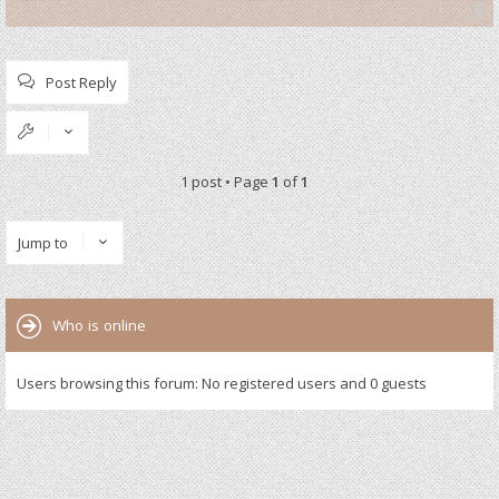
T
o
p
Post Reply
1 post • Page
1
of
1
Jump to
Who is online
Users browsing this forum: No registered users and 0 guests