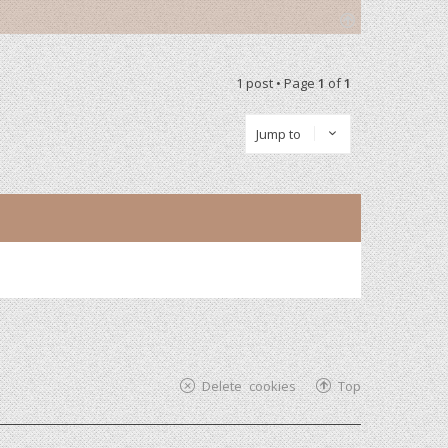
T
o
p
1 post • Page
1
of
1
Jump to
Delete cookies
Top