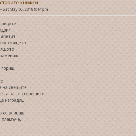
 старите книжки
»
Sat May 05, 2018 9:14 pm
париците
одвит
 апетит
 настоящето
оящото
 замениш.
 гориш.
се
а на свещите
оста на тез горещите
ще изградиш.
о се впиваш
в пламъче,