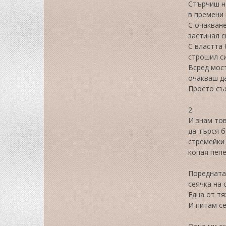
Стърчиш н
в премени 
С очакване
застинал с
С властта
строшил си
Всред мос
очакваш д
Просто съ
2.
И знам тов
да търся б
стремейки 
копая пеп
Поредната
сеячка на 
Една от тя
И питам се