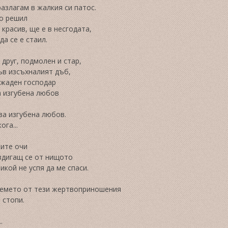
разлагам в жалкия си патос.
го решил
 красив, ще е в несгодата,
да се е стаил.
друг, подмолен и стар,
ъв изсъхналият дъб,
 жаден господар
а изгубена любов
за изгубена любов.
ога...
оите очи
издигащ се от нищото
икой не успя да ме спаси.
емето от тези жертвоприношения
 стопи.
.