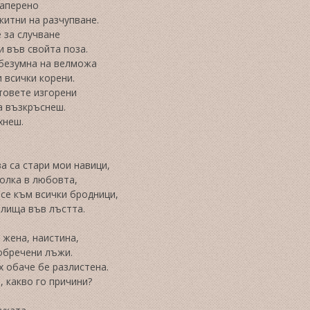
аперено
китни на разчупване.
 за случване
и във свойта поза.
 безумна на велможа
 всички корени.
товете изгорени
а възкръснеш.
хнеш.
а са стари мои навици,
олка в любовта,
се към всички бродници,
елища във лъстта.
 жена, наистина,
обречени лъжи.
х обаче бе разлистена.
, какво го причини?