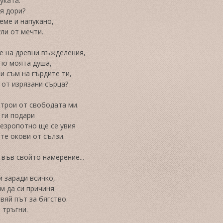
уката.
я дори?
еме и напукано,
ули от мечти.
е на древни въжделения,
по моята душа,
и съм на гърдите ти,
 от изрязани сърца?
стрoи от свободата ми.
 ги подари
безропотно ще се увия
те окови от сълзи.
във свойто намерение...
 заради всичко,
м да си причиня
вяй път за бягство.
 тръгни.