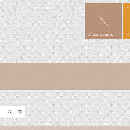
shadowdance
f
Search