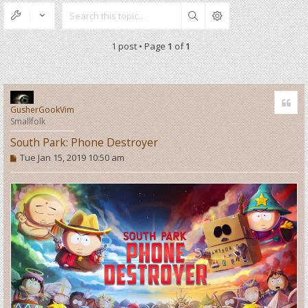
Search
1 post • Page
1
of
1
Quo
GusherGookVim
Smallfolk
South Park: Phone Destroyer
P
Tue Jan 15, 2019 10:50 am
o
s
t