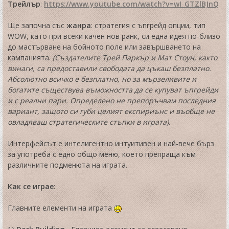
Трейлър
:
https://www.youtube.com/watch?v=wI_GTZlBJnQ
Ще започна със
жанра
: стратегия с ъпгрейд опции, тип
WOW, като при всеки качен нов ранк, си една идея по-близо
до мастърване на бойното поле или завършването на
кампанията.
(Създателите Трей Паркър и Мат Стоун, както
винаги, са предоставили свободата да цъкаш безплатно.
Абсолютно всичко е безплатно, но за мързеливите и
богатите съществува въможността да се купуват ъпгрейди
и с реални пари. Определено не препоръчвам последния
вариант, защото си губи целият експириънс и въобще не
овладяваш стратегическите стъпки в играта)
.
Интерфейсът е интелигентно интуитивен и най-вече бърз
за употреба с едно общо меню, което препраща към
различните подменюта на играта.
Как се играе
:
Главните елементи на играта