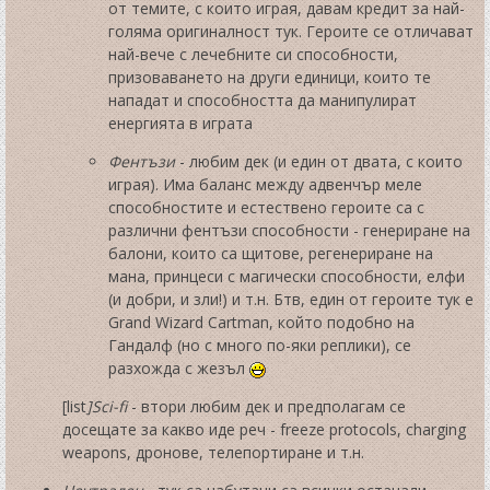
от темите, с които играя, давам кредит за най-
голяма оригиналност тук. Героите се отличават
най-вече с лечебните си способности,
призоваването на други единици, които те
нападат и способността да манипулират
енергията в играта
Фентъзи
- любим дек (и един от двата, с които
играя). Има баланс между адвенчър меле
способностите и естествено героите са с
различни фентъзи способности - генериране на
балони, които са щитове, регенериране на
мана, принцеси с магически способности, елфи
(и добри, и зли!) и т.н. Бтв, един от героите тук е
Grand Wizard Cartman, който подобно на
Гандалф (но с много по-яки реплики), се
разхожда с жезъл
[list
]Sci-fi
- втори любим дек и предполагам се
досещате за какво иде реч - freeze protocols, charging
weapons, дронове, телепортиране и т.н.