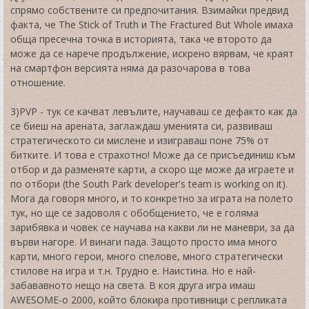
спрямо собствените си предпочитания. Взимайки предвид
факта, че The Stick of Truth и The Fractured But Whole имаха
обща пресечна точка в историята, така че второто да
може да се нарече продължение, искрено вярвам, че краят
на смартфон версията няма да разочарова в това
отношение.
3)
PVP
- тук се качват левълите, научаваш се дефакто как да
се биеш на арената, заглаждаш уменията си, развиваш
стратегическото си мислене и изиграваш поне 75% от
битките. И това е страхотно! Може да се присъединиш към
отбор и да разменяте карти, а скоро ще може да играете и
по отбори (the South Park developer's team is working on it).
Мога да говоря много, и то конкретно за играта на полето
тук, но ще се задоволя с обобщението, че е голяма
зарибявка и човек се научава на какви ли не маневри, за да
върви нагоре. И винаги пада. Защото просто има много
карти, много герои, много спелове, много стратегически
стилове на игра и т.н. Трудно е. Наистина. Но е най-
забававното нещо на света. В коя друга игра имаш
AWESOME-o 2000, който блокира противници с репликата