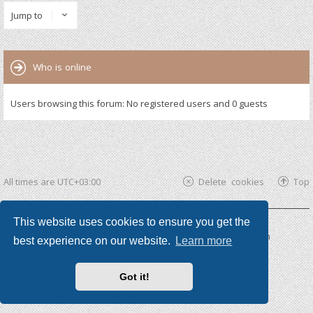
Jump to
Who is online
Users browsing this forum: No registered users and 0 guests
All times are
UTC+03:00
Delete cookies
Top
This website uses cookies to ensure you get the
Powered by
phpBB ®
| phpBB3 theme by
KomiDesign
best experience on our website.
Learn more
Got it!