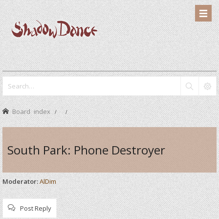
Board index
South Park: Phone Destroyer
Moderator:
AlDim
Post Reply