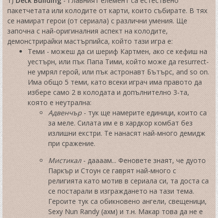
1)
Deck Building
- Главният елемент са естествено
пакетчетата или колодите от карти, които събирате. В тях
се намират герои (от сериала) с различни умения. Ще
започна с най-оригиналния аспект на колодите,
демонстрирайки мастърпийса, който тази игра е:
Теми - можеш да си шериф Картмен, ако се кефиш на
уестърн, или пък Папа Тими, който може да resurrect-
не умрял герой, или пък астронавт Бътърс, and so on.
Има общо 5 теми, като всеки играч има правото да
избере само 2 в колодата и допълнително 3-та,
която е неутрална:
Адвенчър
- тук ще намерите единици, които са
за меле. Силата им е в хардкор комбат без
излишни екстри. Те нанасят най-много демидж
при сражение.
Мистикал
- даааам... Феновете знаят, че дуото
Паркър и Стоун се гаврят най-много с
религията като мотив в сериала си, та доста са
се постарали в изграждането на тази тема.
Героите тук са обикновено ангели, свещеници,
Sexy Nun Randy (ахм) и т.н. Макар това да не е