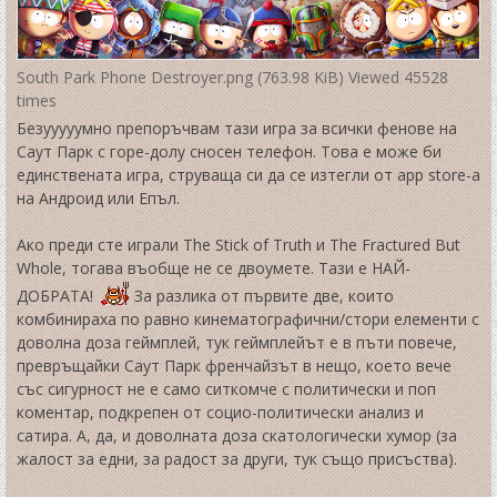
South Park Phone Destroyer.png (763.98 KiB) Viewed 45528
times
Безууууумно препоръчвам тази игра за всички фенове на
Саут Парк с горе-долу сносен телефон. Това е може би
единствената игра, струваща си да се изтегли от app store-а
на Андроид или Епъл.
Ако преди сте играли The Stick of Truth и The Fractured But
Whole, тогава въобще не се двоумете. Тази е НАЙ-
ДОБРАТА!
За разлика от първите две, които
комбинираха по равно кинематографични/стори елементи с
доволна доза геймплей, тук геймплейът е в пъти повече,
превръщайки Саут Парк френчайзът в нещо, което вече
със сигурност не е само ситкомче с политически и поп
коментар, подкрепен от социо-политически анализ и
сатира. А, да, и доволната доза скатологически хумор (за
жалост за едни, за радост за други, тук също присъства).