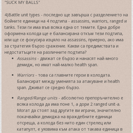
"SUCK MY BALLS"
4)
Battle unit types
- последно ще завърша с разделението на
бойните единици на 4 подтипа - assassins, warriors, ranged и
tanks. Тези ги има във всяка една от темите. Една добре
оформена колода ще е балансирана откъм тези подтипа,
или ще се фокусира изцяло на assassins, приерно, ако има
за стратегия бързо сражение. Какви са предимствата и
недостатъците на различните подтипа?
Assassins
- движат се бързо и нанасят най-много
демидж, но имат най-малко health span.
Warriors
- това са главните герои в колодата.
Балансират между уменията за атакуване и health
span. Дживат се средно бързо.
Ranged/Range units
- абсолютно препоръчително е
всяка колода да има поне 1, а дори 2 ranged unit-а.
Могат да стоят зад другите ви играчи, значително
покачвайки демиджа на враждебните единици
отсреща, а колода без нито един стрелец или
катапулт, е уязвима към атака от такава единица в