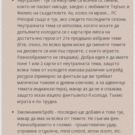
Неутрален
- тук са набутани са всички останали,
които не пасват никъде, заедно с любимите Терънс и
Филипс на създателите. Ах, колко ги мразя.... PC
Principal също е тук, ако следите последните сезони.
Неутралната тема се използва, когато искате да
допълните колодата си с карта при липса на
достатъчно герои от 2те предишно избрани теми
(бтв, споко, по всяко врем може да сменяте темите
на дековете си или пък героите, с които играете.
Разнообразието не свършва). Добра идея е да имате
поне 1 или 2 карти от неутралната тема, защото
всяка тема от колодите изисква различни ъпгрейд
ресурси (примерно за фентъзи ще ви трябват
магически томове и древни ключове, а за адвенчър
темата индиански пера), макар аз да не я спазвам,
защото исках изцяло фентъзи/sci-fi колода. Тъкмо
играта е по-трудна.
Заклинания/Spells - последно ще добавя и това тук,
макар да има за всяка от темите. Не съм им фен.
Разнообразието е голямо - гръмотевичен удар,
отровяне отдалече, mind control, arrow storm, etc.