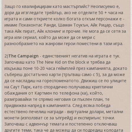
Защо го квалифицирам като мастърпийс? Неописуемо е,
дори да игзгледате трейлър, ако не отделите 50 + часа на
играта и сами откриете колко богата откъм персонажи е -
имаме Покахонтас Ранди, Шаман Тоукън, Айк Рицар, също
така Айк пират, Айк клонинг и прочие. Не мога да се сетя за
игра или сериал, който да може да се мери с
разнообразието на жанрови герои поместени в тази игра.
2)
The Campaign
- единственият негатив на играта е тук.
Започваш като The New Kid on the block и трябва да
изцъкаш поне 10-20 часа геймплей през кампанията, докато
събереш достатъчно карти (тръгваш само с 5), за да може
да се насладиш на гореспоменатото. Движиш се по улиците
на Саут Парк, като спорадично получаваш криптични
обаждания от Картмен по телефона (ха), който,
разигравайки те спрямо неговия си пъклен план, те
придвижва напред в кампанията. След всяка победа
естествено печелиш награди - виртуални долари, метални
монети (използват се за ъпгрейд) и експириънс точки.
Започваш с адвенчър темата и постепенно отключваш
другите теми, така че да можеш да си подредиш колодата