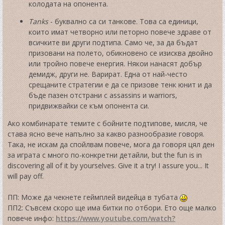
колодата на опонента.
Tanks
- буквално са си танкове. Това са единици,
които имат четворно или петорно повече здраве от
всичките ви други подтипа. Само че, за да бъдат
призовани на полето, обикновено се изисква двойно
или тройно повече енергия. Някои нанасят добър
демидж, други не. Варират. Една от най-често
срещаните стратегии е да се призове тенк юнит и да
бъде пазен отстрани с assassins и warriors,
придвижвайки се към опонента си.
Ако комбинарате темите с бойните подтипове, мисля, че
става ясно вече напълно за какво разнообразие говоря.
Така, не искам да спойлвам повече, мога да говоря цял ден
за играта с много по-конкретни детайли, but the fun is in
discovering all of it by yourselves. Give it a try! I assure you... It
will pay off.
ПП: Може да чекнете геймплей видейца в тубата
ПП2: Съвсем скоро ще има битки по отбори. Ето още малко
повече инфо:
https://www.youtube.com/watch?