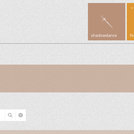
shadowdance
f
Search