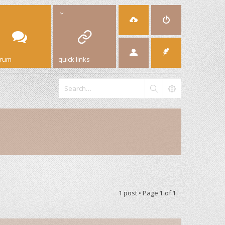
orum
quick links
1 post • Page
1
of
1