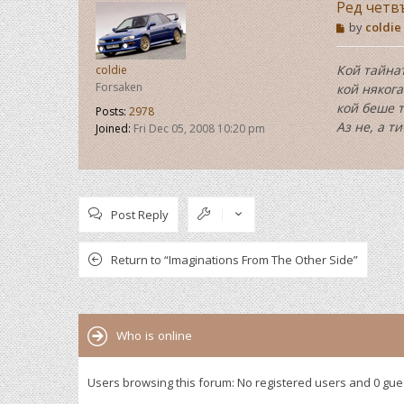
Ред четв
P
by
coldie
o
s
t
Кой тайнат
coldie
Forsaken
кой някога
кой беше т
Posts:
2978
Аз не, а ти
Joined:
Fri Dec 05, 2008 10:20 pm
Post Reply
Return to “Imaginations From The Other Side”
Who is online
Users browsing this forum: No registered users and 0 gue