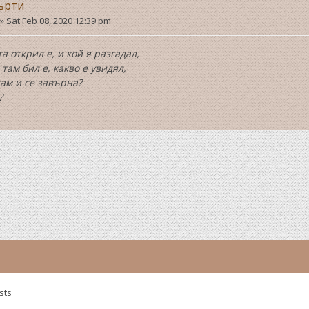
ърти
»
Sat Feb 08, 2020 12:39 pm
а открил е, и кой я разгадал,
 там бил е, какво е увидял,
ам и се завърна?
?
sts