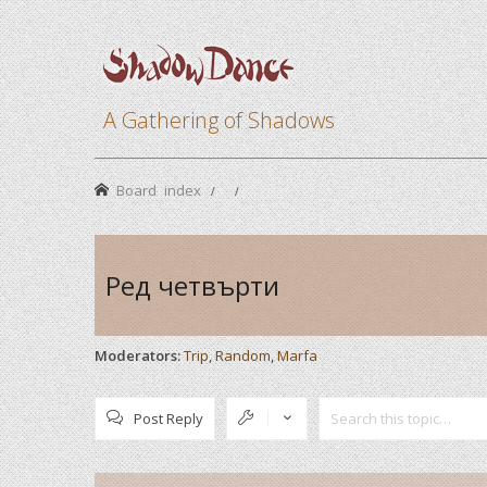
A Gathering of Shadows
Board index
Ред четвърти
Moderators:
Trip
,
Random
,
Marfa
Post Reply