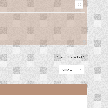
Quote
T
o
p
1 post • Page
1
of
1
Jump to