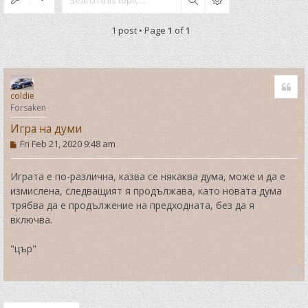
Search
1 post • Page
1
of
1
Quo
coldie
Forsaken
Игра на думи
P
Fri Feb 21, 2020 9:48 am
o
s
t
Играта е по-различна, казва се някаква дума, може и да е
измислена, следващият я продължава, като новата дума
трябва да е продължение на предходната, без да я
включва.
"цър"
T
o
p